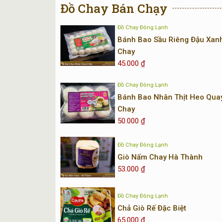
Đồ Chay Bán Chạy
Đồ Chay Đông Lạnh
Bánh Bao Sầu Riêng Đậu Xan
Chay
45.000
₫
Đồ Chay Đông Lạnh
Bánh Bao Nhân Thịt Heo Qua
Chay
50.000
₫
Đồ Chay Đông Lạnh
Giò Nấm Chay Hà Thành
53.000
₫
Đồ Chay Đông Lạnh
Chả Giò Rế Đặc Biệt
65.000
₫