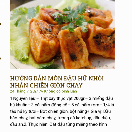
h
y
HƯỚNG DẪN MÓN ĐẬU HŨ NHỒI
NHÂN CHIÊN GIÒN CHAY
24 Tháng 7, 2024
Không có bình luận
1.Nguyên liệu:– Thịt xay thực vật 200gr.– 3 miếng đậu
hũ khuân– 3 cái nấm đông cô– 5 cái nấm rơm– 1/4 lá
tàu hủ ky tươi– Bột chiên giòn, bột năng+ Gia vị: Dầu
hào chay, hạt nêm chay, tương cà ketchup, dầu điều,
dầu ăn.2. Thực hiện: Cắt đậu từng miếng theo hình