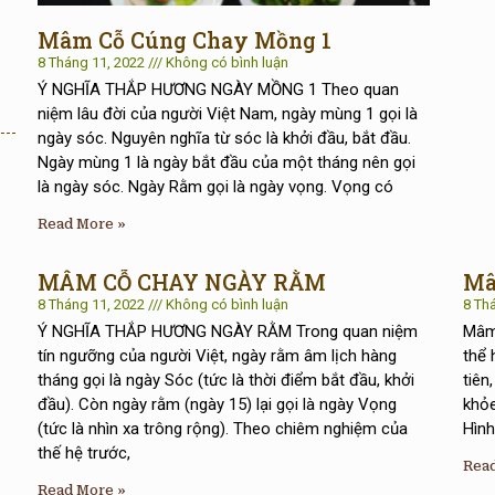
Mâm Cỗ Cúng Chay Mồng 1
8 Tháng 11, 2022
Không có bình luận
Ý NGHĨA THẮP HƯƠNG NGÀY MỒNG 1 Theo quan
niệm lâu đời của người Việt Nam, ngày mùng 1 gọi là
ngày sóc. Nguyên nghĩa từ sóc là khởi đầu, bắt đầu.
Ngày mùng 1 là ngày bắt đầu của một tháng nên gọi
là ngày sóc. Ngày Rằm gọi là ngày vọng. Vọng có
Read More »
MÂM CỖ CHAY NGÀY RẰM
Mâ
8 Tháng 11, 2022
Không có bình luận
8 Th
Ý NGHĨA THẮP HƯƠNG NGÀY RẰM Trong quan niệm
Mâm 
tín ngưỡng của người Việt, ngày rằm âm lịch hàng
thể 
tháng gọi là ngày Sóc (tức là thời điểm bắt đầu, khởi
tiên
đầu). Còn ngày rằm (ngày 15) lại gọi là ngày Vọng
khỏe
(tức là nhìn xa trông rộng). Theo chiêm nghiệm của
Hình
thế hệ trước,
Rea
Read More »