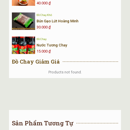
Hạn sử dụng
7-10 ngày với thời tiết
40.000
₫
lạnh.
Đồ Chay Khô
Bún Gạo Lứt Hoàng Minh
Bánh chưng chay được lựa chọn và gói cẩn thận bằng lá
30.000
₫
rong đã được rửa sạch sẽ.
Đồ Chay
Tại
Nhật Minh Chay
, chúng tôi
CAM KẾT
cung cấp sản
Nước Tương Chay
phẩm Bánh Chưng Chay đảm bảo chất lượng.
15.000
₫
Đồ Chay Giảm Giá
Products not found.
Sản Phẩm Tương Tự