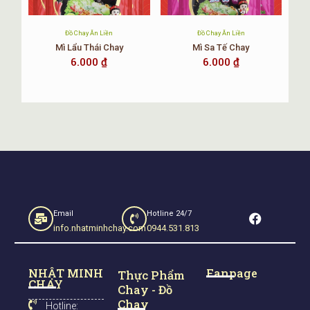
Đồ Chay Ăn Liền
Đồ Chay Ăn Liền
Mì Lẩu Thái Chay
Mì Sa Tế Chay
6.000
₫
6.000
₫
Bánh-Chưng-Chay-Cúng-Tết
Hình ảnh nhân bánh chưng chay đặc biệt.
F
Email
Hotline 24/7
a
info.nhatminhchay.com
0944.531.813
c
e
b
NHẬT MINH
Fanpage
o
Thực Phẩm
CHAY
o
Chay - Đồ
k
Chay
Hotline: