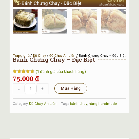
Trang chủ
/
Đồ Chay
/
Đồ Chay Ăn Liền
/ Bánh Chưng Chay – Đặc Biệt
Bánh Chưng Chay – Đặc Biệt
(
1
đánh giá của khách hàng)
75.000
₫
5.00
1
trên 5
dựa trên
đánh giá
Bánh
-
+
Mua Hàng
Chưng
Chay
Category
Đồ Chay Ăn Liền
Tags
bánh chay
,
hàng handmade
-
Đặc
Biệt
số
lượng