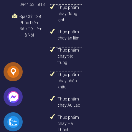
0944.531.813
Thực phẩm
chay đông
Địa Chỉ: 138
lạnh
Phúc Diễn -
Nhân-Bánh-Chưng-Chay-Đặc-Biệt
Bắc Từ Liêm
Thực phẩm
Hình ảnh nhân bánh chưng cận cảnh tại Nhật Minh Chay.
- Hà Nội
chay ăn liền
Thực phẩm
chay tiệt
trùng
Thực phẩm
chay nhập
khẩu
Thực phẩm
chay Âu Lạc
Thực phẩm
Nhân-Bánh-Chưng-Chay-Cận-Cảnh
chay Hà
Trên đây là tất cả thông tin về Bánh Chưng Chay Đặc Biệt. Hãy
Thành