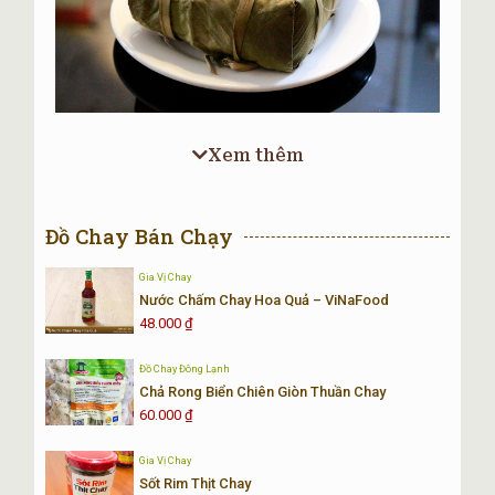
Xem thêm
Bánh-Chưng-Chay-Đặc-Biệt
Mô Tả Sản Phẩm Bánh Chưng Chay
Đồ Chay Bán Chạy
Tên sản phẩm
Bánh Chưng Chay Đặc
Gia Vị Chay
Biệt.
Nước Chấm Chay Hoa Quả – ViNaFood
48.000
₫
Nhà sản xuất
Hà Thành
Đồ Chay Đông Lạnh
Xuất xứ
Việt Nam
Chả Rong Biển Chiên Giòn Thuần Chay
60.000
₫
Khối lượng
1kg.
Loại hàng
Đồ Chay Ăn Liền
Gia Vị Chay
Sốt Rim Thịt Chay