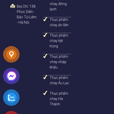
chay đông
Chỉ với những bước chế biến đơn giản và vô cùng nhanh
Địa Chỉ: 138
lạnh
chóng bạn đã có ngay món cá thu chay kho tiêu thơm ngon
Phúc Diễn -
cho bữa cơm gia đình.
Bắc Từ Liêm
Thực phẩm
- Hà Nội
chay ăn liền
Trên đây là tất cả thông tin về Cá Thu Chay Mã Lai. Hãy lựa
chọn cho mình những thực phẩm chay phù hợp.
Nhật Minh
Thực phẩm
Chay
với tự hào là đơn vị phân phối
thực phẩm chay, đồ chay
chay tiệt
Uy Tín tại Hà Nội
và các tỉnh thành phía bắ
c.
trùng
Xem thêm sản phẩm đồ chay Trí Huệ:
Thực phẩm
chay nhập
Bò ba chỉ chay Đài Loan nhập khẩu
khẩu
Ba rọi có tiêu chay Đài Loan nhập khẩu
Thực phẩm
chay Âu Lạc
Thực phẩm
chay Hà
Thành