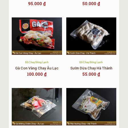
Bảo Quản Cá Thu Chay
95.000
₫
50.000
₫
o
Giữ sản phẩm ở nhiệt độ -18
C (Cấp đông).
Nếu sử dụng ngay thì nên bảo quản trong ngăn mát.
Để giảm thiểu quá trình rã đông.
Nên bảo quản ở ngăn đông mềm nếu sử dụng thường
xuyên trong vài ngày.
Sử dụng hết trong 7 ngày sau khi đã mở bao bì.
Lưu ý:
Đồ Chay Đông Lạnh
Đồ Chay Đông Lạnh
Sản phẩm có chứa đậu nành.
Gà Con Vàng Chay Âu Lạc
Sườn Dừa Chay Hà Thành
Không sử dụng sản phẩm khi đã hết hạn.
100.000
₫
55.000
₫
Ngày sản xuất và hạn sử dụng in trên bao bì.
Các Món Chay Chế Biến Từ Cá Thu
Chay?
Như đã trình bày ở trên Cá thu chay là một trong những thực
phẩm chay phổ biến. Không chỉ với những tín đồ ăn chay
trường, mà cả với những người mới tập ăn chay hay những
người ăn chay kỳ, chay tháng. Và cũng bởi vì tính tiện dụng,