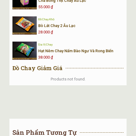
Chà Bông Thịt Chay Âu Lạc
Trọng lượng
450gr.
55.000
₫
Loại hàng
Đồ Chay Đông Lạnh.
Đồ Chay Khô
Hạn sử dụng
18 tháng.
Bò Lát Chay 2 Âu Lạc
28.000
₫
Cá thu chay là sản phẩm được phân phối bởi công ty Thực
Gia Vị Chay
Phẩm Chay Trí Huệ. Nằm trong chuỗi các sản phẩm
cá chay
Hạt Nêm Chay Nấm Bào Ngư Và Rong Biển
nhập khẩu
gồm có cá thu chay mã lai, … Trong đó, Cá thu
38.000
₫
chay là sản phẩm được nhiều tín đồ ăn chay lựa chọn.
Đồ Chay Giảm Giá
Cá thu chay có hình dáng giống như những miếng cá thu cắt
lát. Mùi của nó rất thơm, khi ăn bạn sẽ cảm nhận được ngay
Products not found.
sự dai ngọt tự nhiên.
Tại
Nhật Minh Chay
, chúng tôi
CAM KẾT
cung cấp sản
phẩm
Cá thu chay Mã Lai
chính hãng từ nhà sản xuất.
Thành Phần Cá Thu Chay Mã Lai
Cá thu chay được làm từ những nguyên liệu:
Sản Phẩm Tương Tự