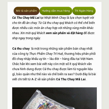
Mô tả sản phẩm
Hướng dẫn mua hàng
TK Ngân Hàng
Cá Thu Chay Mã Lai
tại Nhật Minh Chay là lựa chọn tuyệt vời
cho tín đồ ăn chay. Từ Cá thu chay quý khách có thể chế biến
được nhiều các món ăn chay hợp với những vùng miền khác
nhau. Xin mời quý khách
xem sản phẩm và đặt hàng
để được
ship ngay trong ngày
.
Cá thu chay
là một trong những sản phẩm bán chạy nhất
của công ty
Thực Phẩm Chay Trí Huệ
, thương hiệu phân phối
đồ chay nhập khẩu uy tín – lâu đời – hàng đầu tại Việt Nam.
Chắc hẳn khi xem bài viết này còn một số ít quý khách vẫn
chưa hình dung được Cá thu chay được làm từ nguyên liệu
gì, bảo quản như thế nào và chế biến ra sao? Dưới đây là bài
viết chi tiết từ A-Z về sản phẩm
Cá Thu Chay Mã Lai
.