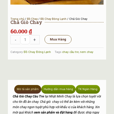
Trang chủ
/
Đồ Chay
/
Đồ Chay Đông Lạnh
/ Chả Giò Chay
Chả Giò Chay
60.000
₫
Chả
-
+
Mua Hàng
Giò
Chay
Category
Đồ Chay Đông Lạnh
Tags
chay cầu tre
,
nem chay
số
lượng
Mô tả sản phẩm
Hướng dẫn mua hàng
TK Ngân Hàng
Chả Giò Chay Cầu Tre
tại Nhật Minh Chay là lựa chọn tuyệt vời
cho tín đồ ăn chay. Chả giò chay có thể ăn kèm với những
món chay ngon tuyệt phù hợp với khẩu vị của khách hàng. Xin
mời quý khách
xem sản phẩm và đặt hàng
để được ship ngay