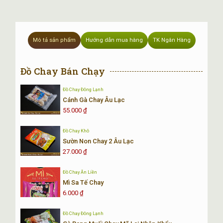
lượng
Mô tả sản phẩm
Hướng dẫn mua hàng
TK Ngân Hàng
Đồ Chay Bán Chạy
Đồ Chay Đông Lạnh
Cánh Gà Chay Âu Lạc
55.000
₫
Đồ Chay Khô
Sườn Non Chay 2 Âu Lạc
27.000
₫
Đồ Chay Ăn Liền
Mì Sa Tế Chay
6.000
₫
Đồ Chay Đông Lạnh