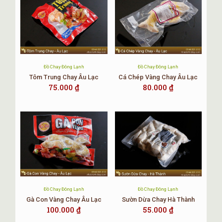
Đồ Chay Đông Lạnh
Đồ Chay Đông Lạnh
Tôm Trung Chay Âu Lạc
Cá Chép Vàng Chay Âu Lạc
75.000
₫
80.000
₫
Đồ Chay Đông Lạnh
Đồ Chay Đông Lạnh
Gà Con Vàng Chay Âu Lạc
Sườn Dừa Chay Hà Thành
100.000
₫
55.000
₫