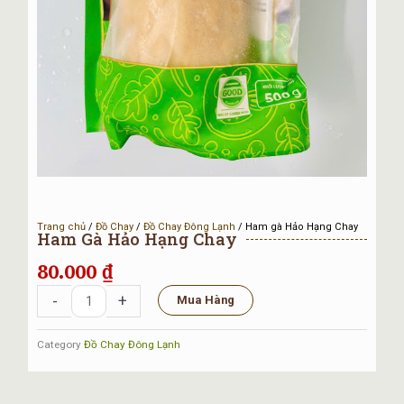
Trang chủ
/
Đồ Chay
/
Đồ Chay Đông Lạnh
/ Ham gà Hảo Hạng Chay
Ham Gà Hảo Hạng Chay
80.000
₫
Ham
-
+
Mua Hàng
gà
Hảo
Category
Đồ Chay Đông Lạnh
Hạng
Chay
số