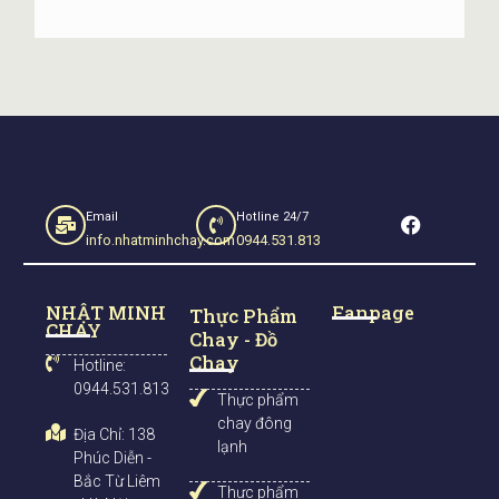
F
Email
Hotline 24/7
a
info.nhatminhchay.com
0944.531.813
c
e
b
NHẬT MINH
Fanpage
o
Thực Phẩm
CHAY
o
Chay - Đồ
k
Chay
Hotline:
0944.531.813
Thực phẩm
chay đông
Địa Chỉ: 138
lạnh
Phúc Diễn -
Bắc Từ Liêm
Thực phẩm