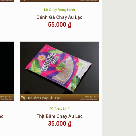
Đồ Chay Đông Lạnh
Cánh Gà Chay Âu Lạc
55.000
₫
phẩm ngay.
ản phẩm vào chảo dầu xào chung với gói gia vị.
Đồ Chay Khô
ạc
Thịt Bằm Chay Âu Lạc
35.000
₫