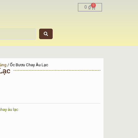
0
Cart
0
₫
rùng
/ Ốc Bươu Chay Âu Lạc
Lạc
chay âu lạc