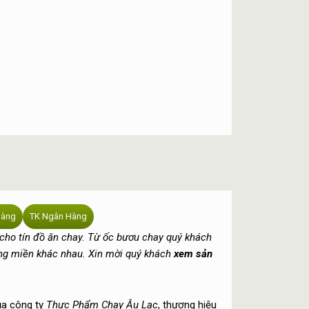
hàng
TK Ngân Hàng
 cho tín đồ ăn chay. Từ ốc bươu chay quý khách
ng miền khác nhau. Xin mời quý khách
xem sản
ủa công ty
Thực Phẩm Chay Âu Lạc
, thương hiệu