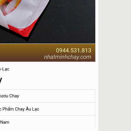
-Lạc
y
Bươu Chay
c Phẩm Chay Âu Lạc
t Nam