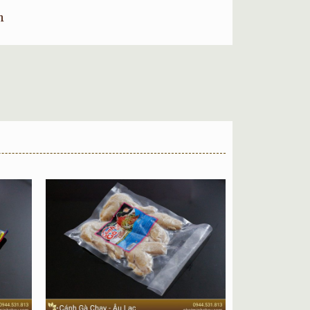
gr.
m
hay Tiệt Trùng
háng
hẩm Chay Âu Lạc. Nằm trong chuỗi sản phẩm đồ
 … Trong đấy ốc bươu chay là sản phẩm được nhiều
ó rất thơm, khi ăn bạn sẽ cảm nhận được ngay sự
c bươu Chay Âu Lạc chính hãng từ nhà sản xuất.
Lạc