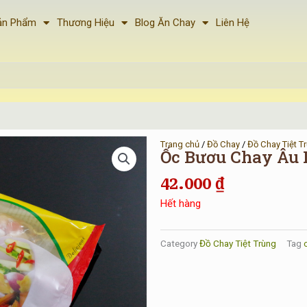
ản Phẩm
Thương Hiệu
Blog Ăn Chay
Liên Hệ
Trang chủ
/
Đồ Chay
/
Đồ Chay Tiệt T
Ốc Bươu Chay Âu 
42.000
₫
Hết hàng
Category
Đồ Chay Tiệt Trùng
Tag