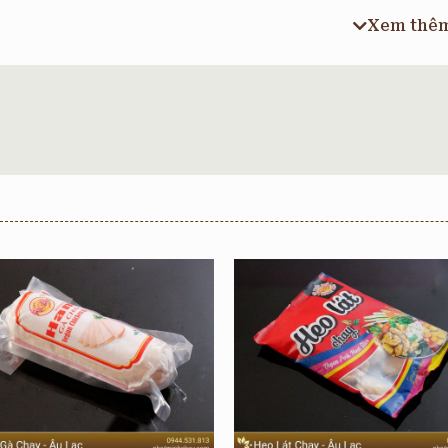
Khối lượng
130 
Xem thê
Loại hàng
Đồ C
Hạn sử dụng
12 t
Ốc bươu chay là sản phẩm được sản xuất bởi công ty Thực P
chay tiệt trùng gồm có mề chay, ốc bươu chay, chân gà chay,
người ăn chay sử dụng.
Ốc bươu chay có hình dáng giống như con ốc đã lẩy. Mùi của n
dai ngọt tự nhiên.
Tại
Nhật Minh Chay
, chúng tôi
CAM KẾT
cung cấp sản phẩm Ố
Thành Phần Ốc Bươu Chay Âu 
Mực ống chay được làm từ những nguyên liệu: