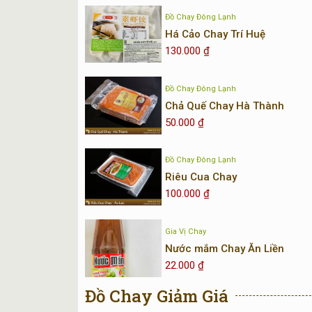
Đồ Chay Đông Lạnh
Há Cảo Chay Trí Huệ
130.000
₫
Đồ Chay Đông Lạnh
Chả Quế Chay Hà Thành
50.000
₫
Đồ Chay Đông Lạnh
Riêu Cua Chay
100.000
₫
Gia Vị Chay
Nước mắm Chay Ăn Liền
22.000
₫
Đồ Chay Giảm Giá