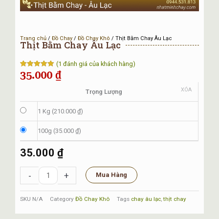
Trang chủ
/
Đồ Chay
/
Đồ Chay Khô
/ Thịt Bằm Chay Âu Lạc
Thịt Bằm Chay Âu Lạc
(
1
đánh giá của khách hàng)
35.000
₫
5.00
1
trên 5
dựa trên
đánh giá
Thịt
XÓA
Trọng Lượng
Bằm
Chay
1 Kg (
210.000
₫
)
Âu
Lạc
100g (
35.000
₫
)
số
lượng
35.000
₫
-
+
Mua Hàng
SKU
N/A
Category
Đồ Chay Khô
Tags
chay âu lạc
,
thịt chay