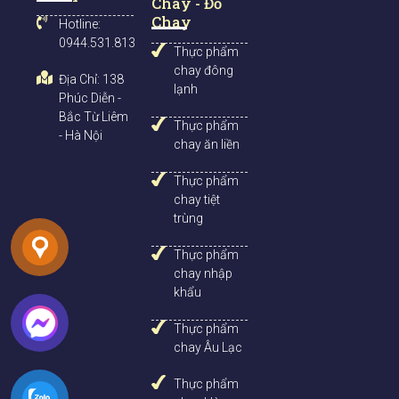
Chay - Đồ
Trên đây là tất cả thông tin về thịt bằm chay âu lạc. Hãy lựa
k
Chay
chọn cho mình những thực phẩm chay phù hợp.
Nhật Minh
Hotline:
Chay
với tự hào là đơn vị phân phối
thực phẩm chay, đồ chay
0944.531.813
Thực phẩm
Uy Tín tại Hà Nội
và các tỉnh thành phía bắ
c.
chay đông
Địa Chỉ: 138
lạnh
Phúc Diễn -
Xem thêm đồ chay khô Âu Lạc
:
Bắc Từ Liêm
Thực phẩm
- Hà Nội
Bóng cá chay Âu Lạc
chay ăn liền
Gà lát chay Âu Lạc
Sườn cọng chay Âu Lạc
Thực phẩm
Sườn non chay 2 Âu Lạc
chay tiệt
trùng
Thực phẩm
chay nhập
khẩu
Thực phẩm
chay Âu Lạc
Thực phẩm