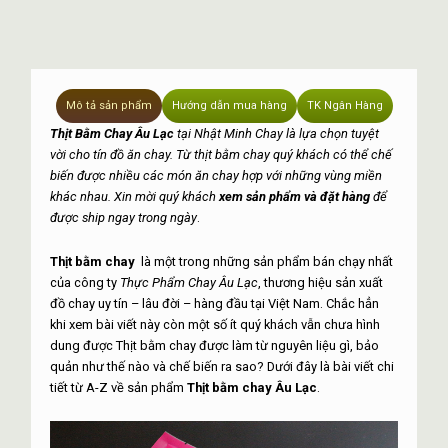
Mô tả sản phẩm
Hướng dẫn mua hàng
TK Ngân Hàng
Thịt Bằm Chay Âu Lạc
tại Nhật Minh Chay là lựa chọn tuyệt
vời cho tín đồ ăn chay. Từ thịt bằm chay quý khách có thể chế
biến được nhiều các món ăn chay hợp với những vùng miền
khác nhau. Xin mời quý khách
xem sản phẩm và đặt hàng
để
được ship ngay trong ngày
.
Thịt bằm chay
là một trong những sản phẩm bán chạy nhất
của công ty
Thực Phẩm Chay Âu Lạc
, thương hiệu sản xuất
đồ chay uy tín – lâu đời – hàng đầu tại Việt Nam. Chắc hẳn
khi xem bài viết này còn một số ít quý khách vẫn chưa hình
dung được Thịt bằm chay được làm từ nguyên liệu gì, bảo
quản như thế nào và chế biến ra sao? Dưới đây là bài viết chi
tiết từ A-Z về sản phẩm
Thịt bằm chay Âu Lạc
.