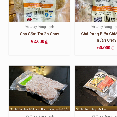
Đồ Chay Đông Lạnh
Đồ Chay Đông Lạ
Chả Cốm Thuần Chay
Chả Rong Biển Chi
Thuần Chay
52.000
₫
60.000
₫
Đồ Chay Đông Lạnh
Đồ Chay Đông Lạ