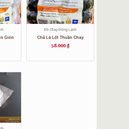
nh
Đồ Chay Đông Lạnh
ên Giòn
Chả Lá Lốt Thuần Chay
58.000
₫
nh