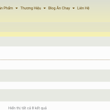
ản Phẩm
Thương Hiệu
Blog Ăn Chay
Liên Hệ
Đã
Hiển thị tất cả 8 kết quả