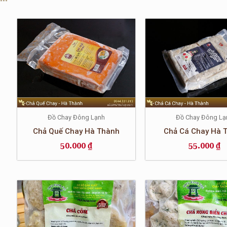
sắp
xếp
theo
mức
độ
phổ
biến
Đồ Chay Đông Lạnh
Đồ Chay Đông Lạ
Chả Quế Chay Hà Thành
Chả Cá Chay Hà 
50.000
₫
55.000
₫