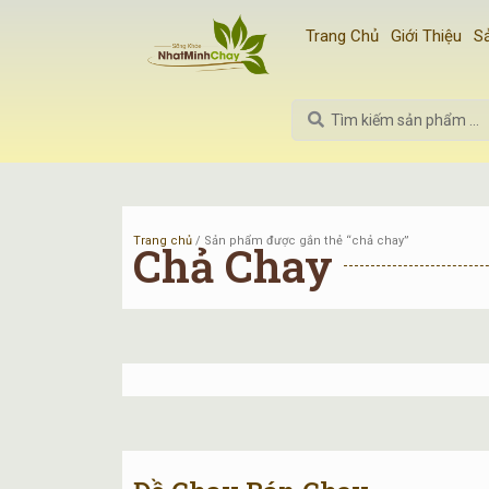
Nhảy
Trang Chủ
Giới Thiệu
S
tới
nội
dung
Search
...
Trang chủ
/ Sản phẩm được gắn thẻ “chả chay”
Chả Chay