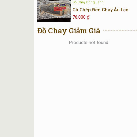
Đồ Chay Đông Lạnh
Cà Chép Đen Chay Âu Lạc
76.000
₫
Đồ Chay Giảm Giá
Products not found.