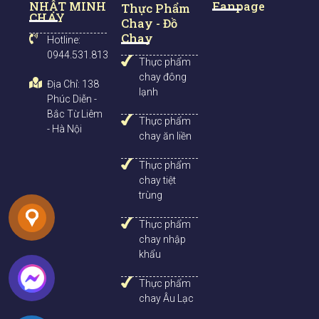
NHẬT MINH
Fanpage
o
Thực Phẩm
CHAY
o
Chay - Đồ
k
Chay
Hotline:
0944.531.813
Thực phẩm
chay đông
Địa Chỉ: 138
lạnh
Phúc Diễn -
Bắc Từ Liêm
Thực phẩm
- Hà Nội
chay ăn liền
Thực phẩm
chay tiệt
trùng
Thực phẩm
chay nhập
khẩu
Thực phẩm
chay Âu Lạc