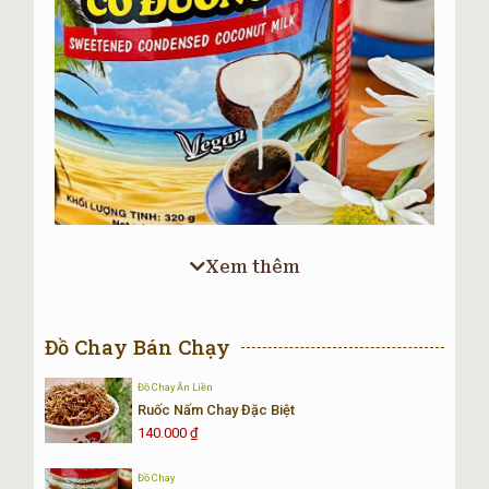
Xem thêm
Đồ Chay Bán Chạy
Mô Tả Sản Phẩm Sữa Dừa Đặc Có
Đường
Đồ Chay Ăn Liền
Ruốc Nấm Chay Đặc Biệt
Tên sản phẩm
Sữa Dừa Đặc Có Đường
140.000
₫
Nhà sản xuất
Thực Phẩm Chay Âu Lạc
Đồ Chay