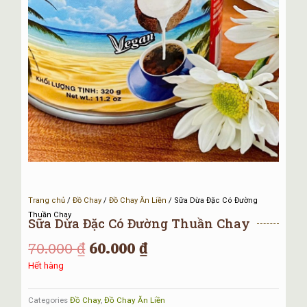
Trang chủ
/
Đồ Chay
/
Đồ Chay Ăn Liền
/ Sữa Dừa Đặc Có Đường
Thuần Chay
Sữa Dừa Đặc Có Đường Thuần Chay
Giá
Giá
70.000
₫
60.000
₫
gốc
hiện
Hết hàng
là:
tại
70.000 ₫.
là:
Categories
Đồ Chay
,
Đồ Chay Ăn Liền
60.000 ₫.