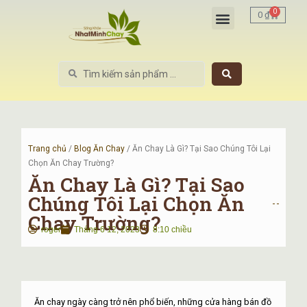
Nhảy
Menu
0
Cart
0
₫
tới
nội
dung
Search
...
Trang chủ
/
Blog Ăn Chay
/ Ăn Chay Là Gì? Tại Sao Chúng Tôi Lại
Chọn Ăn Chay Trường?
Ăn Chay Là Gì? Tại Sao
Chúng Tôi Lại Chọn Ăn
Chay Trường?
roger
Tháng 6 12, 2023
8:10 chiều
Ăn chay ngày càng trở nên phổ biến, những cửa hàng bán đồ