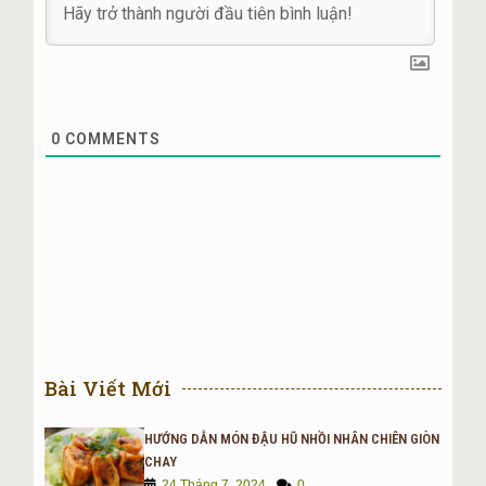
Ăn chay có trứng (ovo; tiếng Latin nghĩa là trứng): có
thể ăn trứng nhưng không ăn các sản phẩm từ sữa.
Ăn chay có sữa (lacto; tiếng Latin: lactis nghĩa là sữa):
có thể ăn các sản phẩm từ sữa, nhưng không ăn
trứng.
Ăn chay có cả sữa và trứng (ovo-lacto): có thể ăn một
0
COMMENTS
số sản phẩm từ động vật hoặc từ sữa như trứng, sữa
và mật ong.
Ăn chay hoàn toàn không sử dụng bất cứ thứ gì từ
động vật (thuần chay) (vegan): không dùng tất cả các
loại thịt động vật và sản phẩm từ động vật, bao gồm
cả sữa, mật ong, và trứng, và cũng có thể loại trừ bất
kỳ sản phẩm nào được thử nghiệm trên động vật,
hoặc sử dụng các trang phục có nguồn gốc từ động
vật (như giày da, áo da, áo lông thú, lông vũ..)
Ăn chay sống hay là ăn chay tươi (Raw foodism): chỉ
ăn các loại trái cây tươi và chưa nấu chín, các loại hạt
Bài Viết Mới
và rau củ. Rau củ có thể chỉ được nấu chín lên đến
một nhiệt độ nhất định.
HƯỚNG DẪN MÓN ĐẬU HŨ NHỒI NHÂN CHIÊN GIÒN
Ăn chay theo Kỳ Na giáo: có bao gồm sữa, nhưng
CHAY
không ăn trứng, mật ong, và các loại củ hay rễ cây.
24 Tháng 7, 2024
0