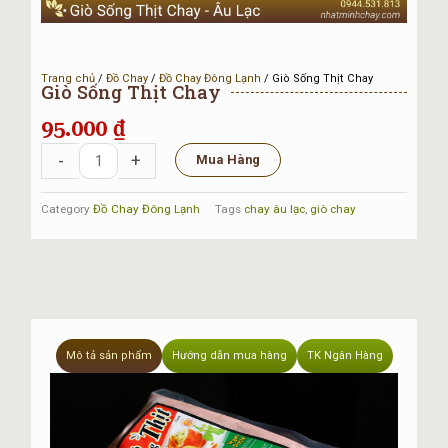
Trang chủ
/
Đồ Chay
/
Đồ Chay Đông Lạnh
/ Giò Sống Thịt Chay
Giò Sống Thịt Chay
95.000
₫
Giò
-
+
Mua Hàng
Sống
Thịt
Category
Đồ Chay Đông Lạnh
Tags
chay âu lạc
,
giò chay
Chay
số
lượng
Mô tả sản phẩm
Hướng dẫn mua hàng
TK Ngân Hàng