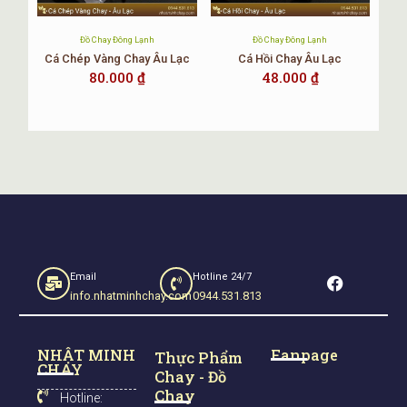
Đồ Chay Đông Lạnh
Đồ Chay Đông Lạnh
Cá Chép Vàng Chay Âu Lạc
Cá Hồi Chay Âu Lạc
80.000
₫
48.000
₫
F
Email
Hotline 24/7
a
info.nhatminhchay.com
0944.531.813
c
e
b
NHẬT MINH
Fanpage
o
Thực Phẩm
CHAY
o
Chay - Đồ
k
Chay
Hotline: