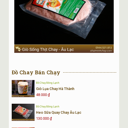
Đồ Chay Bán Chạy
Đồ Chay Đông Lạnh
Giò Lụa Chay Hà Thành
48.000
₫
Đồ Chay Đông Lạnh
Heo Sữa Quay Chay Âu Lạc
130.000
₫