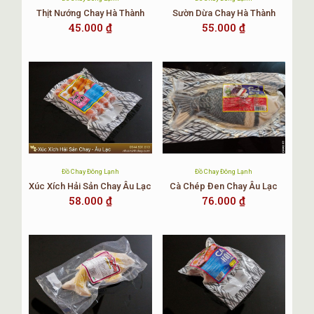
Thịt Nướng Chay Hà Thành
Sườn Dừa Chay Hà Thành
45.000
₫
55.000
₫
Đồ Chay Đông Lạnh
Đồ Chay Đông Lạnh
Xúc Xích Hải Sản Chay Âu Lạc
Cà Chép Đen Chay Âu Lạc
58.000
₫
76.000
₫