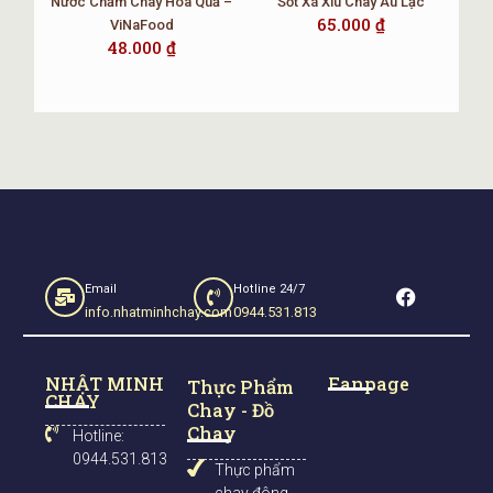
Nước Chấm Chay Hoa Quả –
Sốt Xá Xíu Chay Âu Lạc
65.000
₫
ViNaFood
48.000
₫
F
Email
Hotline 24/7
a
info.nhatminhchay.com
0944.531.813
c
e
b
NHẬT MINH
Fanpage
o
Thực Phẩm
CHAY
o
Chay - Đồ
k
Chay
Hotline:
0944.531.813
Thực phẩm
chay đông