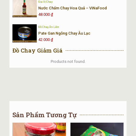
Gia Vị Chay
Nước Chấm Chay Hoa Quả – ViNaFood
48.000
₫
Đồ Chay Ăn Liền
Pate Gan Ngỗng Chay Âu Lạc
42.000
₫
Đồ Chay Giảm Giá
Products not found.
Sản Phẩm Tương Tự