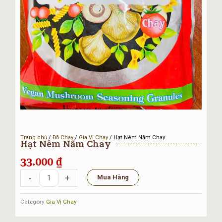
Trang chủ
/
Đồ Chay
/
Gia Vị Chay
/ Hạt Nêm Nấm Chay
Hạt Nêm Nấm Chay
33.000
₫
Hạt
-
+
Mua Hàng
Nêm
Nấm
Category
Gia Vị Chay
Chay
số