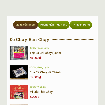
lượng
Mô tả sản phẩm
Hướng dẫn mua hàng
TK Ngân Hàng
Đồ Chay Bán Chạy
Đồ Chay Đông Lạnh
Thịt Ba Chỉ Chay (Lạnh)
55.000
₫
Đồ Chay Đông Lạnh
Chả Cá Chay Hà Thành
55.000
₫
Đồ Chay Ăn Liền
Mì Lẩu Thái Chay
6.000
₫