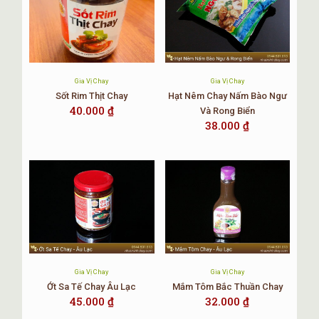
Gia Vị Chay
Gia Vị Chay
Sốt Rim Thịt Chay
Hạt Nêm Chay Nấm Bào Ngư
40.000
₫
Và Rong Biển
38.000
₫
Gia Vị Chay
Gia Vị Chay
Ớt Sa Tế Chay Âu Lạc
Mắm Tôm Bắc Thuần Chay
45.000
₫
32.000
₫