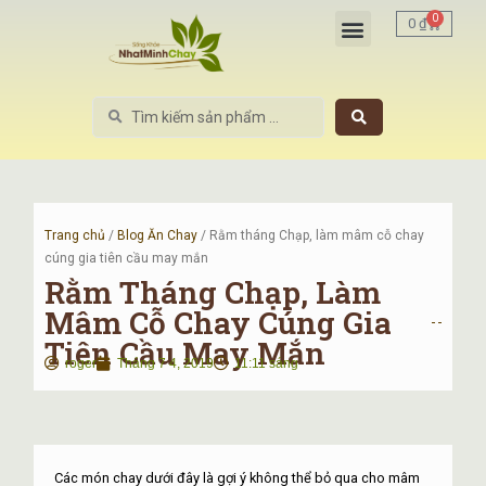
Nhảy
Menu
0
Cart
0
₫
tới
nội
dung
Search
...
Trang chủ
/
Blog Ăn Chay
/ Rằm tháng Chạp, làm mâm cỗ chay
cúng gia tiên cầu may mắn
Rằm Tháng Chạp, Làm
Mâm Cỗ Chay Cúng Gia
Tiên Cầu May Mắn
roger
Tháng 7 4, 2019
11:11 sáng
Các món chay dưới đây là gợi ý không thể bỏ qua cho mâm