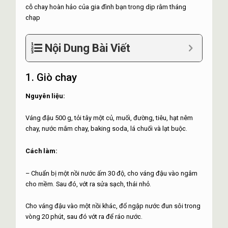
cỗ chay hoàn hảo của gia đình bạn trong dịp rằm tháng
chạp
Nội Dung Bài Viết
1. Giò chay
Nguyên liệu:
Váng đậu 500 g, tỏi tây một củ, muối, đường, tiêu, hạt nêm
chay, nước mắm chay, baking soda, lá chuối và lạt buộc.
Cách làm:
– Chuẩn bị một nồi nước ấm 30 độ, cho váng đậu vào ngâm
cho mềm. Sau đó, vớt ra sửa sạch, thái nhỏ.
Cho váng đậu vào một nồi khác, đổ ngập nước đun sôi trong
vòng 20 phút, sau đó vớt ra để ráo nước.