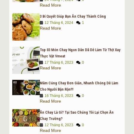
– Mì ống: 100 gam
Read More
3 Bí Quyết Giúp Bạn Ăn Chay Thành Công
– Mì căn: 100 gam
12 Tháng 6, 2024
1
Read More
– Nấm rơm: 200 gam
– Nấm tai mèo (mộc nhĩ) : 1 tai
Top 03 Món Chay Ngon Dân Dã Dễ Làm Từ Thịt Xay
Thực Vật Vmeat
– Bột màu thịt
17 Tháng 6, 2023
0
Read More
– Bột năng
– Gia vị: Muối, hạt nêm chay, hạt tiêu.
Mâm Cúng Chay Đơn Giản, Nhanh Chóng Dễ Làm
Cho Người Bận Rộn!!!
Cách làm:
16 Tháng 6, 2023
0
Read More
– Đổ bột mì và bột năng vào bát tô, khuấy đều với nước ấm
Ăn Chay Là Gì? Tại Sao Chúng Tôi Lại Chọn Ăn
sao cho bột giống như bột bánh ít là được. Sau đó, dùng vải
Chay Trường?
đậy lại
12 Tháng 6, 2023
0
Read More