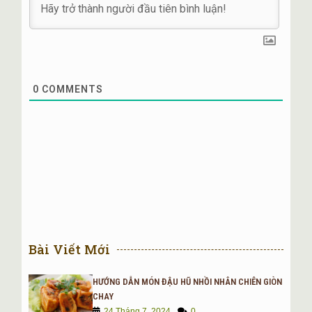
Khi gạo khô, trộn vào đó với một chút dầu ăn. Sau đó, đem
gạo đi đồ.
– Trộn đều đường vào với dừa. Rửa sạch vừng rồi đem rang.
Rồi đem giã nhỏ.
0
COMMENTS
– Khi xôi đã chín, rưới đều nước cốt dừa lên bề mặt xôi. Rồi
phủ kín dừa sợi lên, đậy vung kín, đồ tiếp khoảng 5 phút.
– Sau đó, đổ xôi ra một cái khay lớn. Dùng đũa trộn đều dừa
lẫn vào với xôi và để xôi nguội đến khi không còn thấy khói
bốc lên nữa. Cho vừng vào trộn đều.
– Đóng xôi ra khuôn cho đẹp mắt.
3. Thịt gà chay
Bài Viết Mới
Nguyên liệu:
HƯỚNG DẪN MÓN ĐẬU HŨ NHỒI NHÂN CHIÊN GIÒN
– Bột mì: 300 gam
CHAY
24 Tháng 7, 2024
0