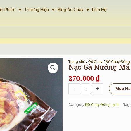
ản Phẩm
Thương Hiệu
Blog Ăn Chay
Liên Hệ
Trang chủ
/
Đồ Chay
/
Đồ Chay Đông
Nạc Gà Nướng Mã 
270.000
₫
Nạc
-
+
Mua Hà
Gà
Nướng
Category
Đồ Chay Đông Lạnh
Tag
Mã
Lai
Chay
Trí