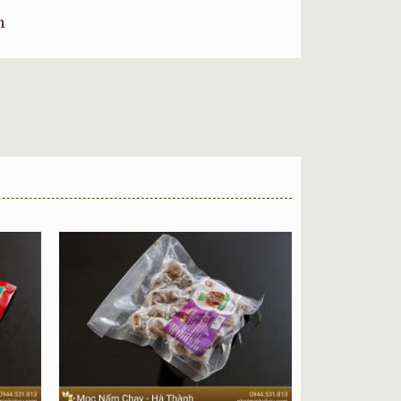
 Phẩm Chay Trí Huệ.
m
r.
Chay Đông Lạnh.
háng.
 Thực Phẩm Chay Trí Huệ. Nằm trong chuỗi các
Trong đó, Nạc gà nướng Mã Lai chay là sản
hăn gà cắt lát. Mùi của nó rất thơm, khi ăn bạn
Nạc gà nướng Mã Lai
chính hãng từ nhà sản