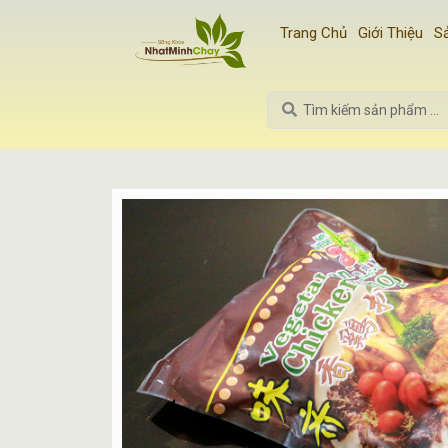
Nhảy
Trang Chủ
Giới Thiệu
S
tới
nội
dung
Search
...