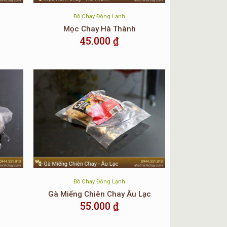
Lai Chay
Đồ Chay Đông Lạnh
Mọc Chay Hà Thành
45.000
₫
 Thực Phẩm Chay Willing Vegetarian Supplier Sdn
u dùng.
Đồ Chay Đông Lạnh
ử dụng được sản phẩm trước tiên chúng ta cần rã
Gà Miếng Chiên Chay Âu Lạc
hác.
55.000
₫
ợc.