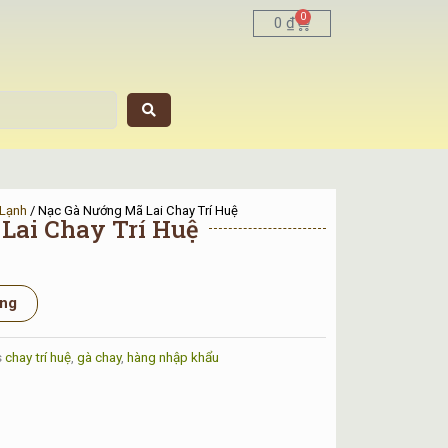
0
Cart
0
₫
 Lạnh
/ Nạc Gà Nướng Mã Lai Chay Trí Huệ
Lai Chay Trí Huệ
ng
s
chay trí huệ
,
gà chay
,
hàng nhập khẩu