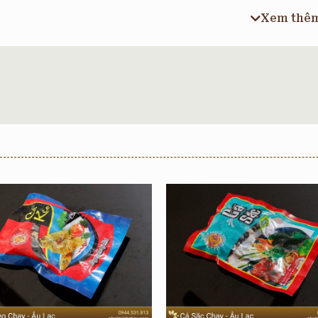
Nhà phân phối
Thực
Xem thê
Trọng lượng
990g
Loại hàng
Đồ 
Hạn sử dụng
24 t
Nạc gà nướng Mã Lai là sản phẩm được phân phối bởi công ty
sản phẩm
gà chay nhập khẩu
gồm có nạc gà nướng mã lai, … 
phẩm được nhiều tín đồ ăn chay lựa chọn.
Nạc gà nướng Mã Lai chay có hình dáng giống như những miếng t
sẽ cảm nhận được ngay sự dai ngọt tự nhiên.
Tại
Nhật Minh Chay
, chúng tôi
CAM KẾT
cung cấp sản phẩm
xuất.