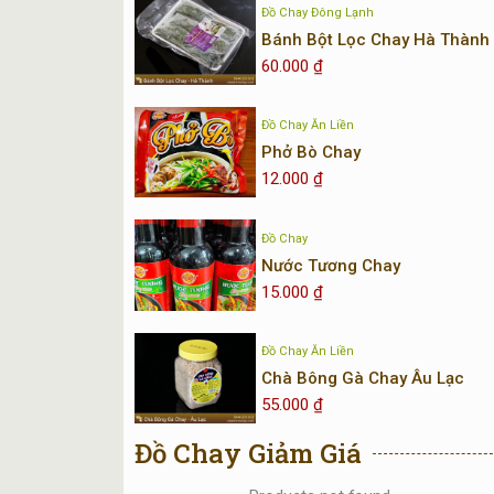
Đồ Chay Đông Lạnh
Bánh Bột Lọc Chay Hà Thành
60.000
₫
Đồ Chay Ăn Liền
Phở Bò Chay
12.000
₫
Đồ Chay
Nước Tương Chay
15.000
₫
Đồ Chay Ăn Liền
Chà Bông Gà Chay Âu Lạc
55.000
₫
Đồ Chay Giảm Giá