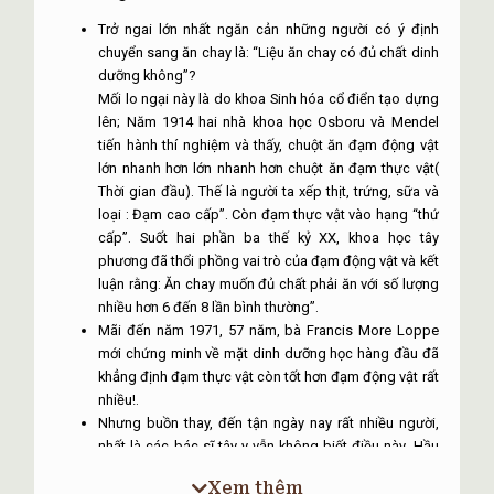
Trở ngai lớn nhất ngăn cản những người có ý định
chuyển sang ăn chay là: “Liệu ăn chay có đủ chất dinh
dưỡng không”?
Mối lo ngại này là do khoa Sinh hóa cổ điển tạo dựng
lên; Năm 1914 hai nhà khoa học Osboru và Mendel
tiến hành thí nghiệm và thấy, chuột ăn đạm động vật
lớn nhanh hơn lớn nhanh hơn chuột ăn đạm thực vật(
Thời gian đầu). Thế là người ta xếp thịt, trứng, sữa và
loại : Đạm cao cấp”. Còn đạm thực vật vào hạng “thứ
cấp”. Suốt hai phần ba thế kỷ XX, khoa học tây
phương đã thổi phồng vai trò của đạm động vật và kết
luận rằng: Ăn chay muốn đủ chất phải ăn với số lượng
nhiều hơn 6 đến 8 lần bình thường”.
Mãi đến năm 1971, 57 năm, bà Francis More Loppe
mới chứng minh về mặt dinh dưỡng học hàng đầu đã
khẳng định đạm thực vật còn tốt hơn đạm động vật rất
nhiều!.
Nhưng buồn thay, đến tận ngày nay rất nhiều người,
nhất là các bác sĩ tây y vẫn không biết điều này. Hầu
hết còn mê muội tin rằng ăn nhiều đạm động vật sẽ to
Xem thêm
con, khỏe mạnh hơn.