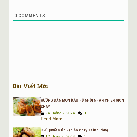
hơn phân của người ăn chay rất nhiều.
Trong khi protein từ thức ăn thực vật, thường có đầy
0
COMMENTS
đủ các axit amin thiết yếu với tỷ lệ khá cân đối với
protein ở cơ thể con người, mà đậu tương là loại hoàn
hảo nhất, lại không chứa các chất béo bão hòa,
không có cholesterol, thậm chí còn có anti
cholesterol, không tạo ra axit uric, quá trình bào quản
bảo quản không chứa nhiều các hóa chất độc, không
có mầm bệnh đói với con người (bệnh ở thực vật nếu
có cũng không truyền sang động vật có xương sống
bậc cao”. Đậu tương còn chứa nhiều vitamin, khoáng,
chất xơ và các hoạt tính sinh học quan trọng khác mà
thịt không có hoặc ít hơn.
Bài Viết Mới
Các phân tích sinh hóa hiện đại cho thấy: Đậu tương
có 40% các loại đậu khác chứa khoảng 30%, trong khi
HƯỚNG DẪN MÓN ĐẬU HŨ NHỒI NHÂN CHIÊN GIÒN
thịt tốt nhất mới chỉ đạt dưới 20%hàm lượng protein
CHAY
hoàn hảo.
Rõ rằng: Giá trị dinh dưỡng của thịt thấp hơn hẳn so
24 Tháng 7, 2024
0
Read More
với đậu nành về mọi mặt. Thế nhưng giá trị thịt lại cao
hơn hơn đậu nành nhiều. Nghịch lý đó là do sự không
3 Bí Quyết Giúp Bạn Ăn Chay Thành Công
hiểu biết lâu nay gây ra.
12 Tháng 6, 2024
1