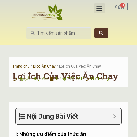
Nhảy
Menu
0
Cart
0
₫
tới
nội
dung
Search
...
Trang chủ
/
Blog Ăn Chay
/ Lợi ích Của Việc Ăn Chay
Lợi Ích Của Việc Ăn Chay
Nguyễn Nhật Minh
Tháng 7 22, 2019
11:01 sáng
Nội Dung Bài Viết
I: Những ưu điểm của thức ăn.